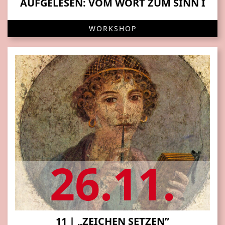
AUFGELESEN: VOM WORT ZUM SINN I
WORKSHOP
26.11.
11 | „ZEICHEN SETZEN”