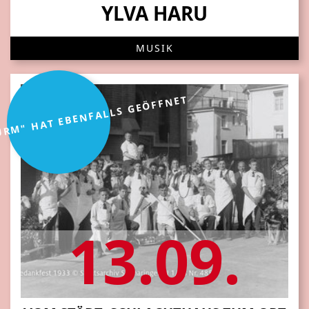
YLVA HARU
MUSIK
URM" HAT EBENFALLS GEÖFFNET
13.09.